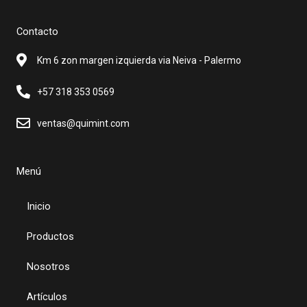
c
s
e
t
b
a
Contacto
o
g
o
r
Km 6 zon margen izquierda via Neiva - Palermo
k
a
m
+57 318 353 0569
ventas@quimint.com
Menú
Inicio
Productos
Nosotros
Artículos