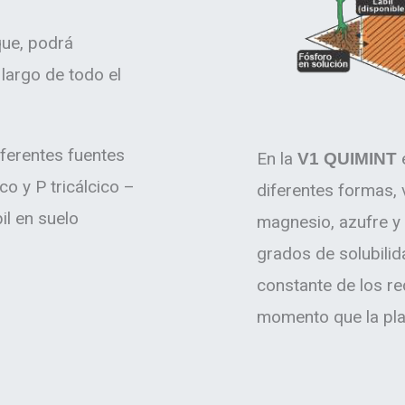
que, podrá
largo de todo el
iferentes fuentes
En la
e
V1 QUIMINT
o y P tricálcico –
diferentes formas,
il en suelo
magnesio, azufre y
grados de solubilid
constante de los re
momento que la plan