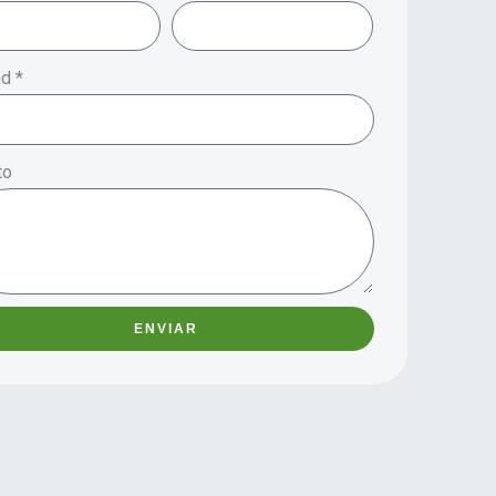
d *
to
ENVIAR