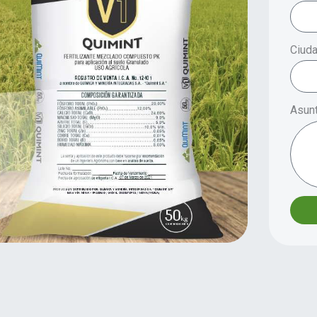
Ciuda
Asun