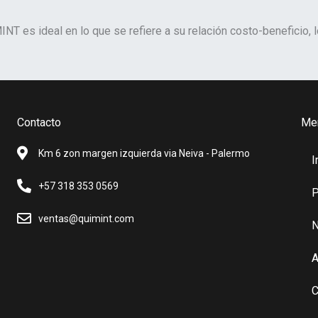
T es ideal en lo que se refiere a su relación costo-beneficio, lo
Contacto
Me
Km 6 zon margen izquierda via Neiva - Palermo
I
+57 318 353 0569
P
ventas@quimint.com
N
A
C